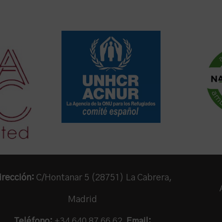
irección:
C/Hontanar 5 (28751) La Cabrera,
Madrid
Teléfono:
+34 640 87 66 62
Email: