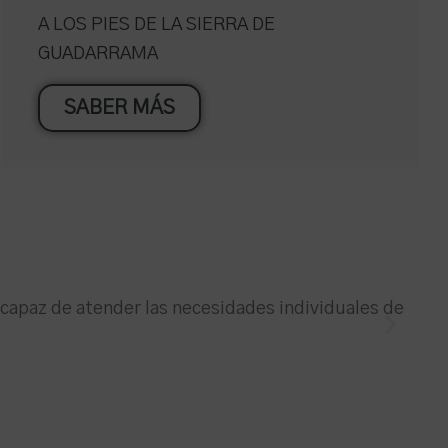
A LOS PIES DE LA SIERRA DE
GUADARRAMA
SABER MÁS
Rom
incapaz de atender las necesidades individuales de
Hemo
la d