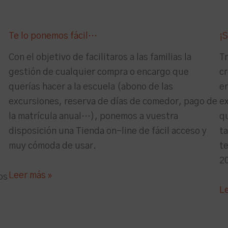
Te lo ponemos fácil…
¡
Con el objetivo de facilitaros a las familias la
Tr
gestión de cualquier compra o encargo que
c
querías hacer a la escuela (abono de las
e
excursiones, reserva de días de comedor, pago de
ex
la matrícula anual…), ponemos a vuestra
qu
disposición una Tienda on-line de fácil acceso y
t
muy cómoda de usar.
t
2
Leer más »
os
L