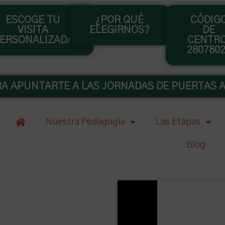
ESCOGE TU
¿POR QUÉ
CÓDIG
VISITA
ELEGIRNOS?
DE
ERSONALIZADA
CENTRO
280780
RA APUNTARTE A LAS JORNADAS DE PUERTAS A
Nuestra Pedagogía
Las Etapas
Blog
orizada por la Comunidad de