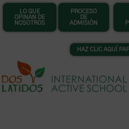
Ir
LO QUE
PROCESO
al
OPINAN DE
DE
contenido
NOSOTROS
ADMISIÓN
P
HAZ CLIC AQUÍ PA
Educación reglada, aut