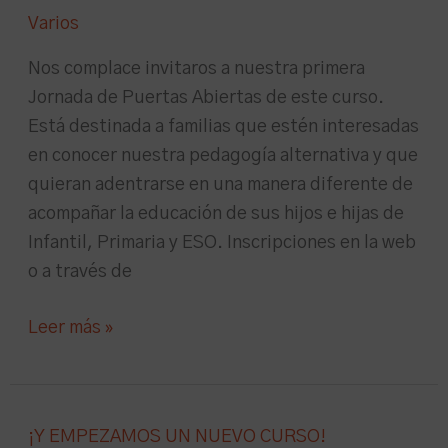
Varios
ABIERTAS
–
Nos complace invitaros a nuestra primera
CURSO
Jornada de Puertas Abiertas de este curso.
22/23
Está destinada a familias que estén interesadas
en conocer nuestra pedagogía alternativa y que
quieran adentrarse en una manera diferente de
acompañar la educación de sus hijos e hijas de
Infantil, Primaria y ESO. Inscripciones en la web
o a través de
Leer más »
¡Y
¡Y EMPEZAMOS UN NUEVO CURSO!