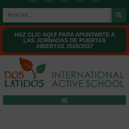
c
u
s
n
n
Buscar
e
t
t
t
k
b
u
a
e
e
o
b
g
r
d
o
e
r
e
i
HAZ CLIC AQUÍ PARA APUNTARTE A
LAS JORNADAS DE PUERTAS
k
a
s
n
ABIERTAS 2026/2027
m
t