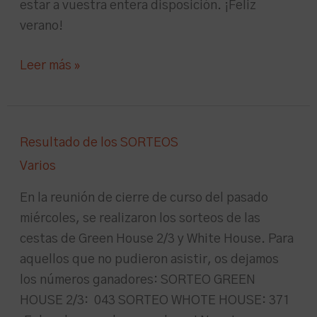
estar a vuestra entera disposición. ¡Feliz
verano!
Leer más »
Resultado
Resultado de los SORTEOS
de
Varios
los
SORTEOS
En la reunión de cierre de curso del pasado
miércoles, se realizaron los sorteos de las
cestas de Green House 2/3 y White House. Para
aquellos que no pudieron asistir, os dejamos
los números ganadores: SORTEO GREEN
HOUSE 2/3: 043 SORTEO WHOTE HOUSE: 371