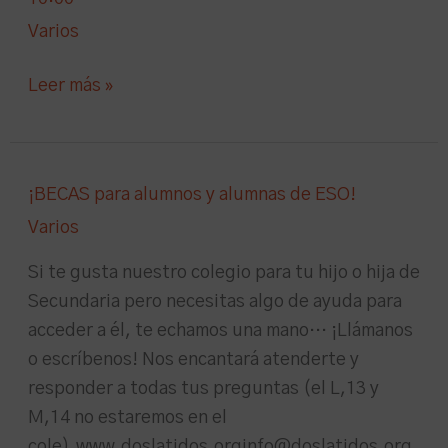
papeletas!
Puertas
Varios
Abiertas
Extra
Leer más »
–
22/4
a
las
¡BECAS
¡BECAS para alumnos y alumnas de ESO!
10:00
para
Varios
alumnos
y
Si te gusta nuestro colegio para tu hijo o hija de
alumnas
Secundaria pero necesitas algo de ayuda para
de
acceder a él, te echamos una mano… ¡Llámanos
ESO!
o escríbenos! Nos encantará atenderte y
responder a todas tus preguntas (el L,13 y
M,14 no estaremos en el
cole).www.doslatidos.orginfo@doslatidos.org