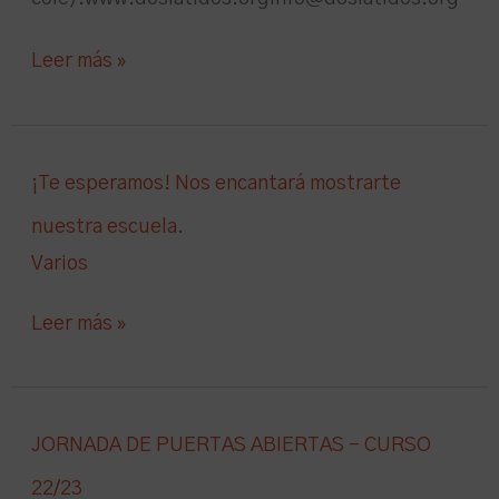
Leer más »
¡Te
¡Te esperamos! Nos encantará mostrarte
esperamos!
nuestra escuela.
Nos
Varios
encantará
mostrarte
Leer más »
nuestra
escuela.
JORNADA
JORNADA DE PUERTAS ABIERTAS – CURSO
DE
22/23
PUERTAS