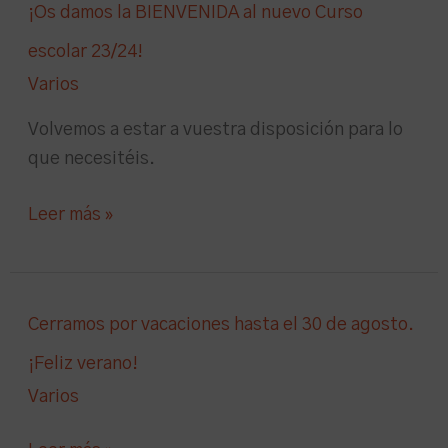
¡Os
¡Os damos la BIENVENIDA al nuevo Curso
damos
escolar 23/24!
la
Varios
BIENVENIDA
al
Volvemos a estar a vuestra disposición para lo
nuevo
que necesitéis.
Curso
escolar
Leer más »
23/24!
Cerramos
Cerramos por vacaciones hasta el 30 de agosto.
por
¡Feliz verano!
vacaciones
Varios
hasta
el