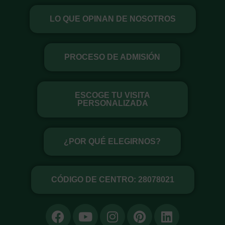
Ir
LO QUE OPINAN DE NOSOTROS
al
contenido
PROCESO DE ADMISIÓN
ESCOGE TU VISITA
PERSONALIZADA
¿POR QUÉ ELEGIRNOS?
CÓDIGO DE CENTRO: 28078021
F
Y
I
P
L
a
o
n
i
i