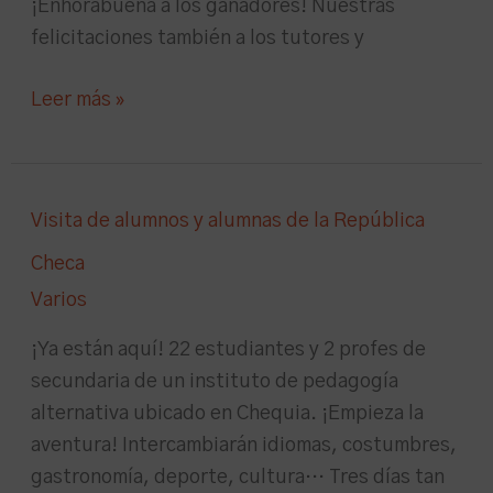
¡Enhorabuena a los ganadores! Nuestras
felicitaciones también a los tutores y
Leer más »
Visita
Visita de alumnos y alumnas de la República
de
Checa
alumnos
Varios
y
alumnas
¡Ya están aquí! 22 estudiantes y 2 profes de
de
secundaria de un instituto de pedagogía
la
alternativa ubicado en Chequia. ¡Empieza la
República
aventura! Intercambiarán idiomas, costumbres,
Checa
gastronomía, deporte, cultura… Tres días tan