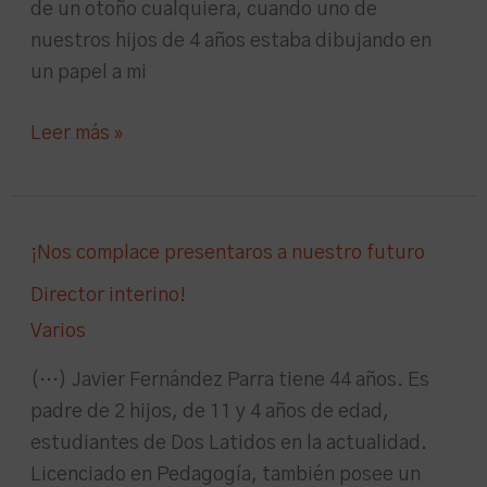
de un otoño cualquiera, cuando uno de
nuestros hijos de 4 años estaba dibujando en
un papel a mi
Leer más »
¡Nos
¡Nos complace presentaros a nuestro futuro
complace
Director interino!
presentaros
Varios
a
nuestro
(…) Javier Fernández Parra tiene 44 años. Es
futuro
padre de 2 hijos, de 11 y 4 años de edad,
Director
estudiantes de Dos Latidos en la actualidad.
interino!
Licenciado en Pedagogía, también posee un