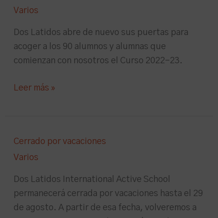
EMPEZAMOS
Varios
UN
NUEVO
Dos Latidos abre de nuevo sus puertas para
CURSO!
acoger a los 90 alumnos y alumnas que
comienzan con nosotros el Curso 2022-23.
Leer más »
Cerrado
Cerrado por vacaciones
por
Varios
vacaciones
Dos Latidos International Active School
permanecerá cerrada por vacaciones hasta el 29
de agosto. A partir de esa fecha, volveremos a