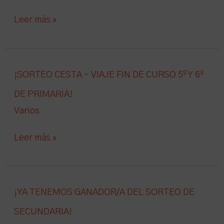
Leer más »
¡SORTEO
¡SORTEO CESTA – VIAJE FIN DE CURSO 5º Y 6º
CESTA
DE PRIMARIA!
–
Varios
VIAJE
FIN
Leer más »
DE
CURSO
5º
Y
¡YA
¡YA TENEMOS GANADOR/A DEL SORTEO DE
6º
TENEMOS
SECUNDARIA!
DE
GANADOR/A