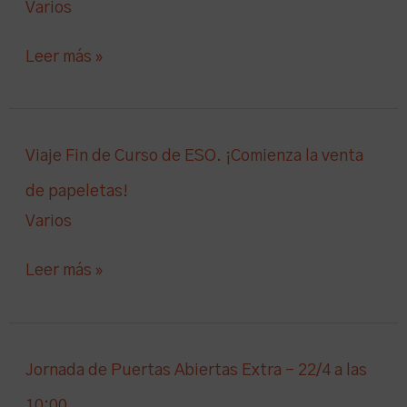
PRIMARIA!
Varios
DEL
SORTEO
Leer más »
DE
SECUNDARIA!
Viaje
Viaje Fin de Curso de ESO. ¡Comienza la venta
Fin
de papeletas!
de
Varios
Curso
de
Leer más »
ESO.
¡Comienza
la
venta
Jornada
Jornada de Puertas Abiertas Extra – 22/4 a las
de
de
10:00