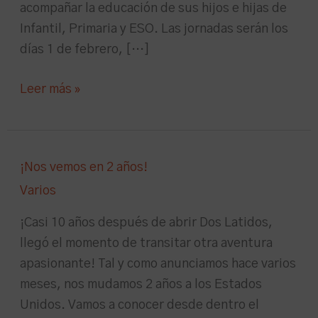
acompañar la educación de sus hijos e hijas de
Infantil, Primaria y ESO. Las jornadas serán los
días 1 de febrero, […]
Leer más »
¡Nos
¡Nos vemos en 2 años!
vemos
Varios
en
2
¡Casi 10 años después de abrir Dos Latidos,
años!
llegó el momento de transitar otra aventura
apasionante! Tal y como anunciamos hace varios
meses, nos mudamos 2 años a los Estados
Unidos. Vamos a conocer desde dentro el