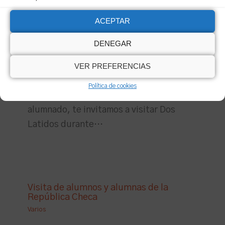
ACEPTAR
Últimas plazas para secundaria
DENEGAR
Varios
Si estás buscando una escuela
VER PREFERENCIAS
respetuosa, activa, en un entorno único
Política de cookies
y que fomente las fortalezas del
alumnado, te invitamos a visitar Dos
Latidos durante…
Visita de alumnos y alumnas de la
República Checa
Varios