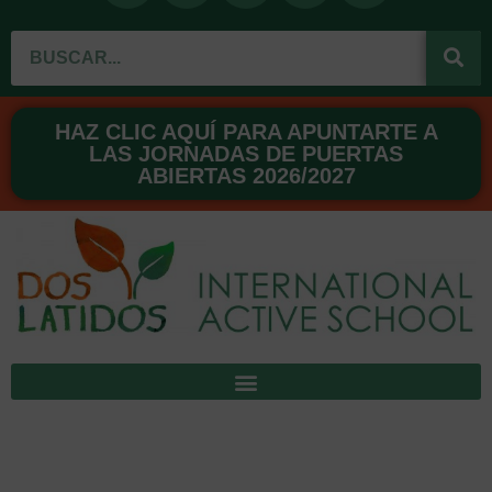
c
u
s
n
n
Buscar
e
t
t
t
k
b
u
a
e
e
o
b
g
r
d
o
e
r
e
i
HAZ CLIC AQUÍ PARA APUNTARTE A
LAS JORNADAS DE PUERTAS
k
a
s
n
ABIERTAS 2026/2027
m
t