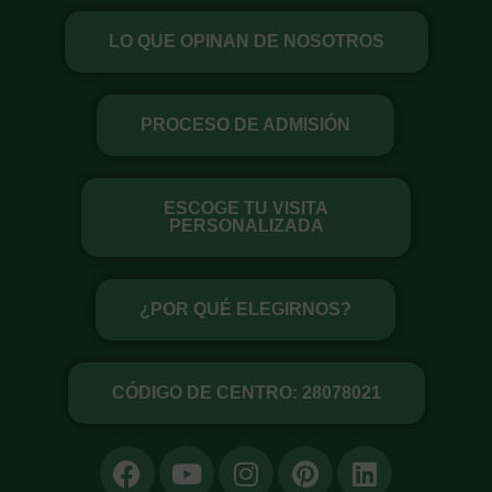
Ir
LO QUE OPINAN DE NOSOTROS
al
contenido
PROCESO DE ADMISIÓN
ESCOGE TU VISITA
PERSONALIZADA
¿POR QUÉ ELEGIRNOS?
CÓDIGO DE CENTRO: 28078021
F
Y
I
P
L
a
o
n
i
i