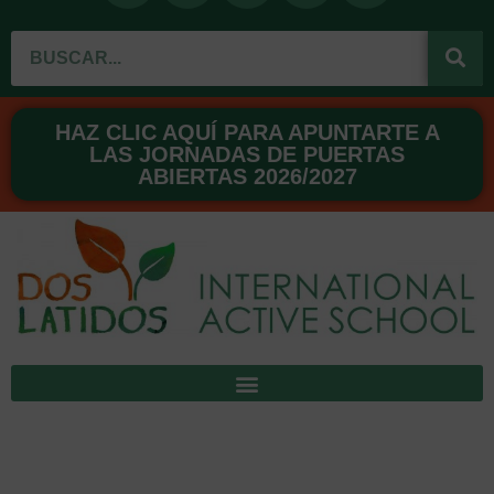
c
u
s
n
n
Buscar
e
t
t
t
k
b
u
a
e
e
o
b
g
r
d
o
e
r
e
i
HAZ CLIC AQUÍ PARA APUNTARTE A
LAS JORNADAS DE PUERTAS
k
a
s
n
ABIERTAS 2026/2027
m
t