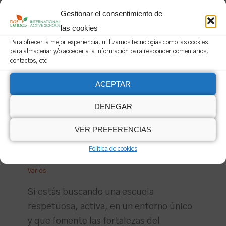
Gestionar el consentimiento de
las cookies
Para ofrecer la mejor experiencia, utilizamos tecnologías como las cookies
←
Entrada anterior
Entrada siguiente
→
para almacenar y/o acceder a la información para responder comentarios,
contactos, etc.
ACEPTAR
DENEGAR
Entradas relacionadas
VER PREFERENCIAS
Política de cookies
Últimas plazas para secundaria
Varios
Si estás buscando una escuela
respetuosa, activa, en un entorno único
y que fomente las fortalezas del