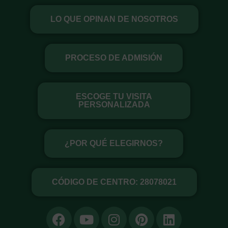
Ir
LO QUE OPINAN DE NOSOTROS
al
contenido
PROCESO DE ADMISIÓN
ESCOGE TU VISITA
PERSONALIZADA
¿POR QUÉ ELEGIRNOS?
CÓDIGO DE CENTRO: 28078021
F
Y
I
P
L
a
o
n
i
i