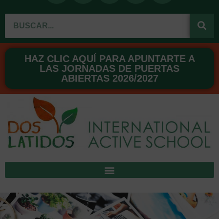
c
u
s
n
n
Buscar
e
t
t
t
k
b
u
a
e
e
o
b
g
r
d
o
e
r
e
i
HAZ CLIC AQUÍ PARA APUNTARTE A
LAS JORNADAS DE PUERTAS
k
a
s
n
ABIERTAS 2026/2027
m
t