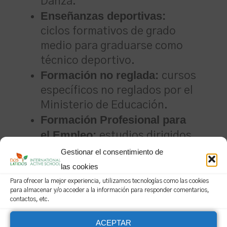
Danza.
Enseñanzas deportivas:
ciclos formativos de grado
medio para graduarse como
técnico deportivo.
Formación no reglada:
cursos
específicos no reglados por el
Ministerio de Educación.
Formación Profesional para
el Empleo:
estudios dirigidos
a adquirir competencias
Gestionar el consentimiento de
profesionales.
las cookies
Enseñanzas de idiomas:
Para ofrecer la mejor experiencia, utilizamos tecnologías como las cookies
para almacenar y/o acceder a la información para responder comentarios,
estudios destinados a
contactos, etc.
perfeccionar y ampliar los
ACEPTAR
conocimientos en diversas