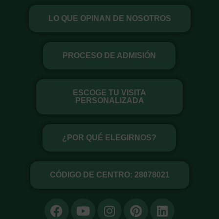
Ir
LO QUE OPINAN DE NOSOTROS
al
contenido
PROCESO DE ADMISIÓN
ESCOGE TU VISITA
PERSONALIZADA
¿POR QUÉ ELEGIRNOS?
CÓDIGO DE CENTRO: 28078021
F
Y
I
P
L
a
o
n
i
i