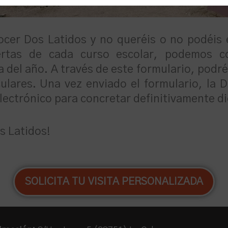
ocer Dos Latidos y no queréis o no podéis 
rtas de cada curso escolar, podemos co
del año. A través de este formulario, podréi
ulares. Una vez enviado el formulario, la 
ectrónico para concretar definitivamente dic
s Latidos!
SOLICITA TU VISITA PERSONALIZADA