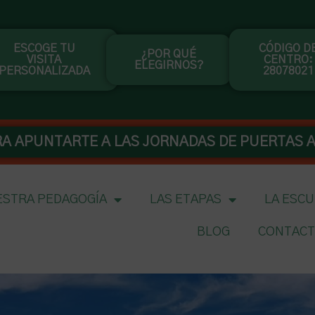
ESCOGE TU
CÓDIGO D
¿POR QUÉ
VISITA
CENTRO:
ELEGIRNOS?
PERSONALIZADA
28078021
RA APUNTARTE A LAS JORNADAS DE PUERTAS A
STRA PEDAGOGÍA
LAS ETAPAS
LA ESC
BLOG
CONTAC