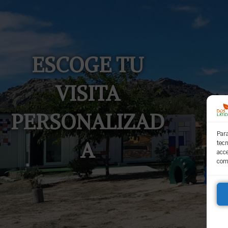
ESCOGE TU
VISITA
PERSONALIZAD
Para
A
tecn
acc
come