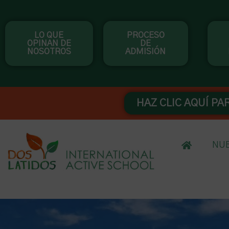
Ir
al
LO QUE
PROCESO
contenido
OPINAN DE
DE
NOSOTROS
ADMISIÓN
HAZ CLIC AQUÍ PA
NUE