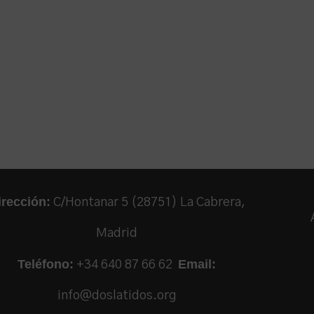
irección:
C/Hontanar 5 (28751) La Cabrera,
Madrid
Teléfono:
Email:
+34 640 87 66 62
info@doslatidos.org