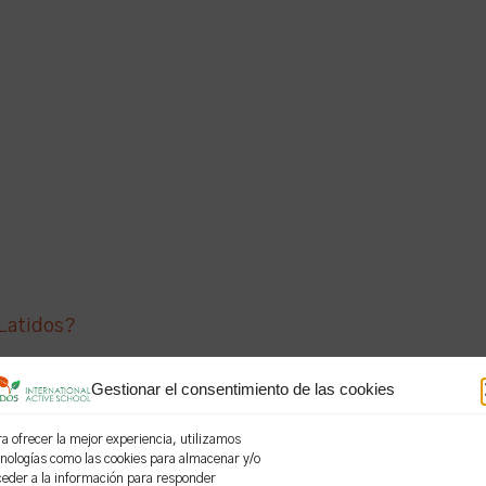
 Latidos?
Gestionar el consentimiento de las cookies
rucial en la vida del alumnado, un periodo sensible: l
a ofrecer la mejor experiencia, utilizamos
iligencia para realizar un acompañamiento adecuado a 
cnologías como las cookies para almacenar y/o
de la niñez a la juventud. Creatividad y programa ipa 
ceder a la información para responder