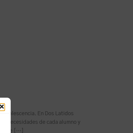
a adolescencia. En Dos Latidos
las necesidades de cada alumno y
Porque […]