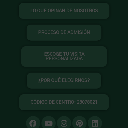
Ir
LO QUE OPINAN DE NOSOTROS
al
contenido
PROCESO DE ADMISIÓN
ESCOGE TU VISITA
PERSONALIZADA
¿POR QUÉ ELEGIRNOS?
CÓDIGO DE CENTRO: 28078021
F
Y
I
P
L
a
o
n
i
i