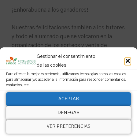
¡Enhorabuena a los ganadores!
Nuestras felicitaciones también a los tutores
y todo el alumnado que se volcaron en la
organización de los sorteos y venta de
papeletas, así como a las familias que habéis
Gestionar el consentimiento
aportado los premios para ambas cestas y
de las cookies
todas las personas que habéis apoyado
Para ofrecer la mejor experiencia, utilizamos tecnologías como las cookies
para almacenar y/o acceder a la información para responder comentarios,
comprando las papeletas para que ambas
contactos, etc.
iniciativas sean un éxito.
ACEPTAR
DENEGAR
VER PREFERENCIAS
←
Entrada anterior
Entrada siguiente
→