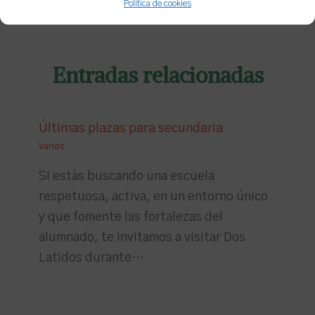
Política de cookies
Entradas relacionadas
Últimas plazas para secundaria
Varios
Si estás buscando una escuela
respetuosa, activa, en un entorno único
y que fomente las fortalezas del
alumnado, te invitamos a visitar Dos
Latidos durante…