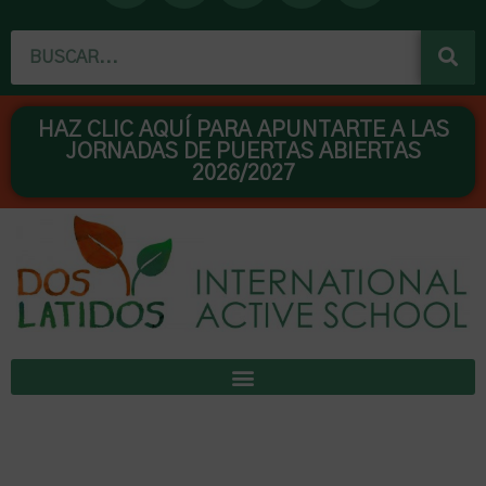
c
u
s
n
n
Buscar
e
t
t
t
k
b
u
a
e
e
o
b
g
r
d
o
e
r
e
i
HAZ CLIC AQUÍ PARA APUNTARTE A LAS
JORNADAS DE PUERTAS ABIERTAS
k
a
s
n
2026/2027
m
t