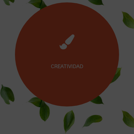
Porque sabes que los aprendizajes significativos
son más profundos y duraderos que aquellos
que carecen de sentido para el alumnado.
CREATIVIDAD