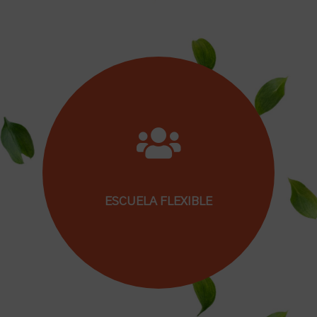
Porque apuestas por una escuela del Siglo XXI
donde se potencia la creatividad como
herramienta que favorece e impulsa los
procesos de cambio.
ESCUELA FLEXIBLE