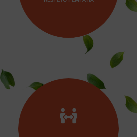
RESPETO Y EMPATÍA
Porque quieres que el profesorado que
acompaña a tus hijos/as se adapte a sus
necesidades y les trate de manera amorosa.