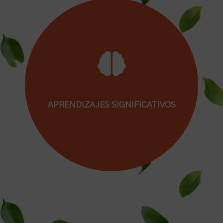
Porque crees que la misión de un colegio es
enseñar a pensar y a buscar soluciones
innovadoras a retos cada vez más complejos, y
no sólo a memorizar.
APRENDIZAJES SIGNIFICATIVOS