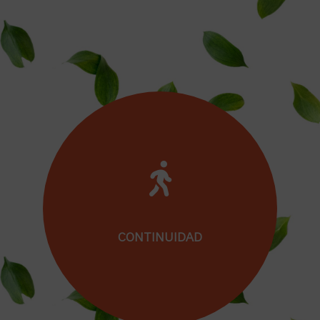
Porque piensas que las metodologías
vivenciales amplifican el esfuerzo que hacen
los estudiantes para alcanzar sus metas.
CONTINUIDAD