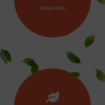
BILINGÜISMO
Porque reconoces la importancia que tiene
el inglés en el desarrollo personal,
académico y profesional de tus hijos/as.