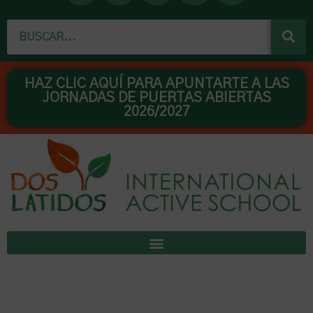
c
u
s
n
n
Buscar
e
t
t
t
k
b
u
a
e
e
o
b
g
r
d
o
e
r
e
i
HAZ CLIC AQUÍ PARA APUNTARTE A LAS
JORNADAS DE PUERTAS ABIERTAS
k
a
s
n
2026/2027
m
t