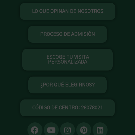
Ir
LO QUE OPINAN DE NOSOTROS
al
contenido
PROCESO DE ADMISIÓN
ESCOGE TU VISITA
PERSONALIZADA
¿POR QUÉ ELEGIRNOS?
CÓDIGO DE CENTRO: 28078021
F
Y
I
P
L
a
o
n
i
i