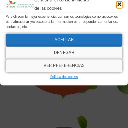
Gestionar el consentimiento
de las cookies
Porque buscas una educación a medida que
Para ofrecer la mejor experiencia, utilizamos tecnologías como las cookies
para almacenar y/o acceder a la información para responder comentarios,
permita al alumnado explorar sus fortalezas,
contactos, etc.
superar sus carencias y potenciar sus talentos
ACEPTAR
naturales.
DENEGAR
INNOVACIÓN
VER PREFERENCIAS
Política de cookies