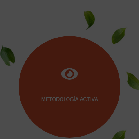
Porque aspiras a que tus hijos/as se sientan
bien acompañados emocionalmente,
además de académicamente.
METODOLOGÍA ACTIVA