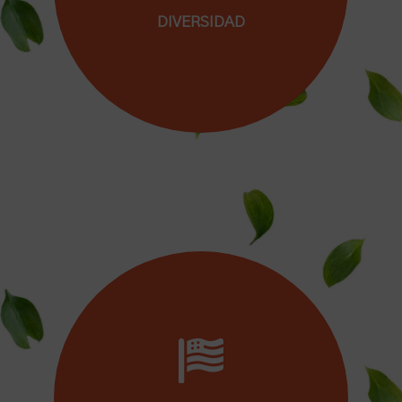
DIVERSIDAD
Porque crees en el valor de la diversidad y
conoces la riqueza que aporta a las personas
aprender en grupos heterogéneos.