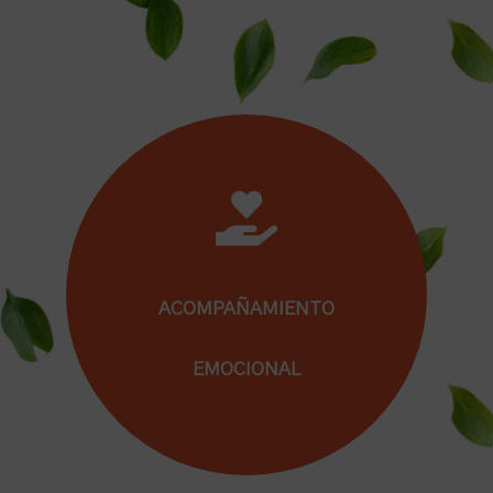
Porque piensas que el doble itinerario
formativo España/USA aumenta y mejora las
oportunidades académicas de tus hijos/as.
ACOMPAÑAMIENTO
EMOCIONAL