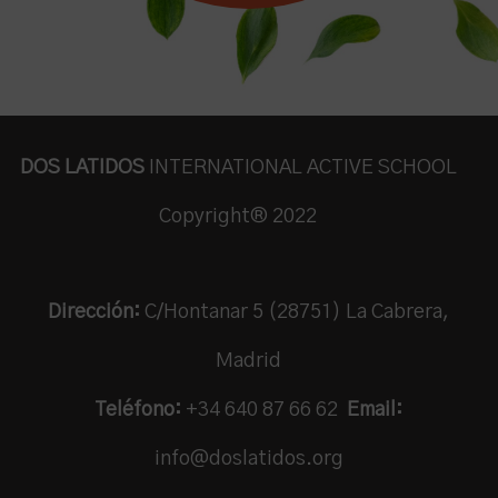
DOS LATIDOS
INTERNATIONAL ACTIVE SCHOOL
Copyright® 2022
Porque prefieres que tus hijos/as
permanezcan en el mismo colegio desde
Infantil hasta ESO, conservando así sus
Dirección:
C/Hontanar 5 (28751) La Cabrera,
amistades.
Madrid
Teléfono:
+34 640 87 66 62
Email:
info@doslatidos.org