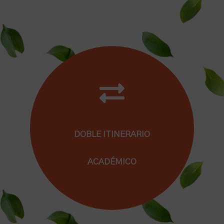
Porque sabes que cada persona es diferente
y que lo coherente es optar por una escuela
capaz de adaptarse a dichas diferencias.
DOBLE ITINERARIO
ACADÉMICO