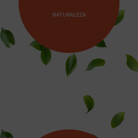
NATURALEZA
P
Porque das importancia al entorno de
aprendizaje y conoces las ventajas de crecer
en conexión con la naturaleza que nos