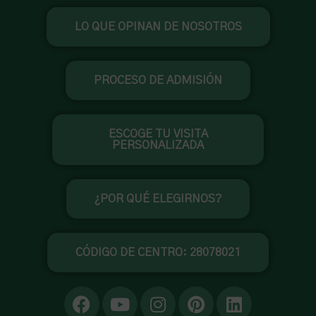
Ir
LO QUE OPINAN DE NOSOTROS
al
contenido
PROCESO DE ADMISIÓN
ESCOGE TU VISITA
PERSONALIZADA
¿POR QUÉ ELEGIRNOS?
CÓDIGO DE CENTRO: 28078021
F
Y
I
P
L
a
o
n
i
i