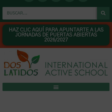
c
u
s
n
n
Buscar
e
t
t
t
k
b
u
a
e
e
o
b
g
r
d
o
e
r
e
i
HAZ CLIC AQUÍ PARA APUNTARTE A LAS
JORNADAS DE PUERTAS ABIERTAS
k
a
s
n
2026/2027
m
t